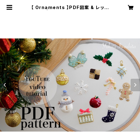
【 Ornaments 】PDF図案 & レッス
ン動画 | Atelier Stilla / Yukari I
washita kit de Broderie