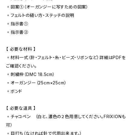
▫️図案①（オーガンジーに写すための図案）
▫️フェルトの縫い方・ステッチの説明
▫️指示書①
▫️指示書②
【 必要な材料 】
▫️材料一式（針・フェルト・糸・ビーズ・リボンなど）詳細はPDFを
ご確認ください。
▫️刺繍枠（DMC 18.5cm）
▫️オーガンジー（25cm×25cm）
▫️ボンド
【 必要な道具 】
▫️チャコペン （白と、濃色の２色用意してください。FRIXIONも
可）
▫️目打ち（なければ針で代用出来ます。）