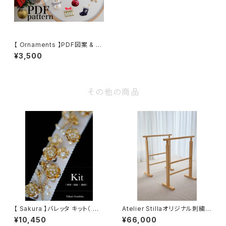
【 Ornaments 】PDF図案 & レ
ッスン動画
¥3,500
その他の商品
【 Sakura 】バレッタ キット（ 材
Atelier Stillaオリジナル刺繍台
料・図案・動画 ）
（ナチュラル）
¥10,450
¥66,000