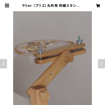
Plier （プリエ）丸枠用 刺繍スタンド |
Atelier Stilla / Yukari Iwashit
a kit de Broderie