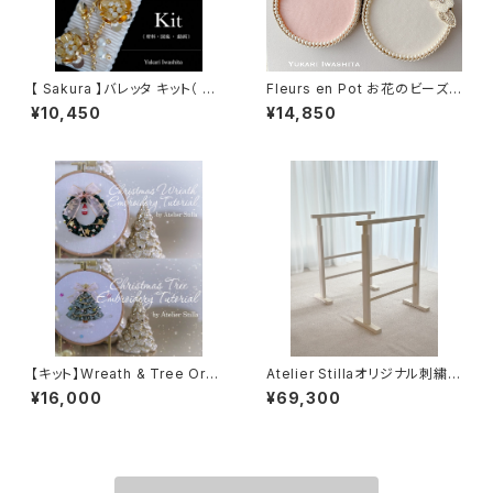
【 Sakura 】バレッタ キット（ 材
Fleurs en Pot お花のビーズト
料・図案・動画 ）
レイのキット
¥10,450
¥14,850
【キット】Wreath & Tree Orna
Atelier Stillaオリジナル刺繍台
ments
（ホワイト）
¥16,000
¥69,300